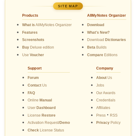
SITE MAP
Products
AllMyNotes Organizer
What is
AllMyNotes Organizer
Download
Features
What's New?
Screenshots
Download
Dictionaries
Buy
Deluxe edition
Beta
Builds
Use
Voucher
Compare
Editions
Support
Company
Forum
About
Us
Contact
Us
Jobs
FAQ
Our Awards
Online
Manual
Credentials
User
Dashboard
Affiliates
•
License
Restore
Press
RSS
Activation Request/
Demo
Privacy
Policy
Check
License Status